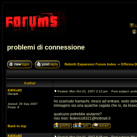
F
problemi di connessione
Rebirth Expansion Forum Index
->
Officina 
Author
KiKKo83
Posted: Mon Oct 01, 2007 2:13 pm
Post subject: prob
Disciple
ho scaricato hamachi, riesco ad entrare, vedo del
Joined: 26 Sep 2007
immagino sia una qualche cagata che io, da bravo
Posts: 9
qualcuno potrebbe aiutarmi?
mio msn:
federico8321@hotmail.it
Back to top
KiKKo83
Posted: Mon Oct 01, 2007 8:38 pm
Post subject: (No s