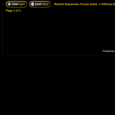
Rebirth Expansion Forum Index
->
Officina 
Page
1
of
1
Powered by