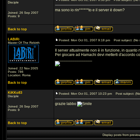
Disciple
ma sono io rin******to e il server è down?
Joined: 26 Sep 2007
Posts: 9
Back to top
LABiRi
Posted: Mon Oct 01, 2007 9:18 pm
Post subject: (No s
Master Of The Rebirth
Il server attualmente non è in funzione, in quanto 
Per giocare ad Hamachi devi metterti d'accordo con 
_________________
Joined: 22 Nov 2005
Posts: 786
Location: Roma
Back to top
KiKKo83
Posted: Mon Oct 01, 2007 10:23 pm
Post subject: (No
Disciple
grazie labbo
Joined: 26 Sep 2007
Posts: 9
Back to top
Display posts from previo