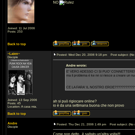
NO
Joined: 11 Jul 2006
Posts: 253
Back to top
~Laien~
Posted: Wed Dec 20, 2006 9:18 pm
Post subject: (No 
Disciple
Andre wrote:
E' VERO ADESSO CI SI PUO' CONNETTERE!!!!!!!
ma il problema è ke nn si riesce a creare un n
CE LA FARA' IL NOSTRO EROE???????????
Joined: 13 Sep 2006
ah si può rigiocare online?
Posts: 45
io è da una settimana buona che non provo
Location: A casa mia.
Back to top
Andre
Posted: Thu Dec 21, 2006 1:49 pm
Post subject: (No s
Disciple
Come non detto...è saltato un'altra volta!!!