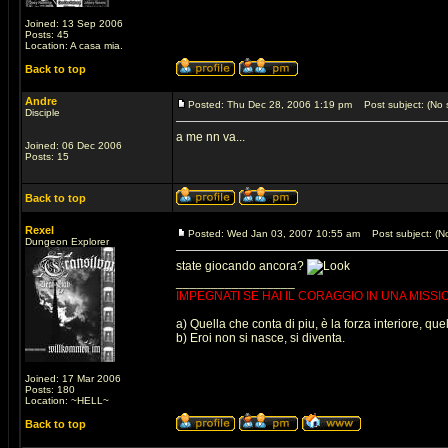
Joined: 13 Sep 2006
Posts: 45
Location: A casa mia.
Back to top
Andre
Posted: Thu Dec 28, 2006 1:19 pm
Post subject: (No s
Disciple
a me nn va...
Joined: 06 Dec 2006
Posts: 15
Back to top
Rexel
Posted: Wed Jan 03, 2007 10:55 am
Post subject: (No
Dungeon Explorer
state giocando ancora?
_________________
IMPEGNATI SE HAI IL CORAGGIO IN UNA MISSI
a) Quella che conta di piu, è la forza interiore, que
b) Eroi non si nasce, si diventa.
Joined: 17 Mar 2006
Posts: 180
Location: ~HELL~
Back to top