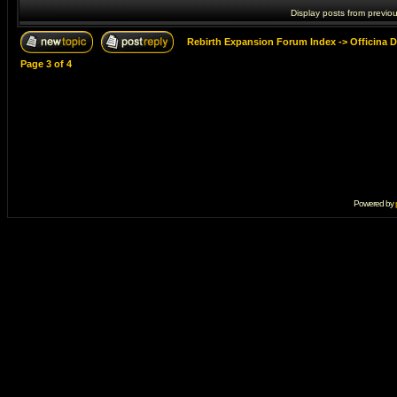
Display posts from previo
Rebirth Expansion Forum Index
->
Officina 
Page
3
of
4
Powered by