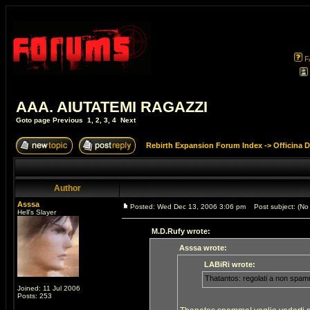
F
AAA. AIUTATEMI RAGAZZI
Goto page
Previous
1
,
2
,
3
,
4
Next
Rebirth Expansion Forum Index
->
Officina 
Author
Asssa
Posted: Wed Dec 13, 2006 3:06 pm
Post subject: (No 
Hell's Slayer
M.D.Rufy wrote:
Asssa wrote:
LABiRi wrote:
Thatantos: regolati a non spamm
Joined: 11 Jul 2006
Posts: 253