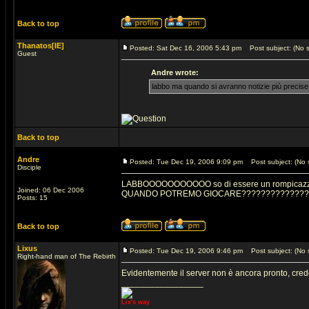
Back to top
Thanatos[IE]
Posted: Sat Dec 16, 2006 5:43 pm
Post subject: (No s
Guest
Andre wrote:
labbo ma quando si avranno notizie più precis
Back to top
Andre
Posted: Tue Dec 19, 2006 9:09 pm
Post subject: (No s
Disciple
LABBOOOOOOOOOOO so di essere un rompicazzo e 
Joined: 06 Dec 2006
QUANDO POTREMO GIOCARE?????????????
Posts: 15
Back to top
Lixus
Posted: Tue Dec 19, 2006 9:46 pm
Post subject: (No s
Right-hand man of The Rebirth
Evidentemente il server non è ancora pronto, cre
_________________
Lix's way