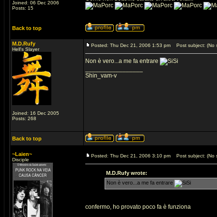
Joined: 06 Dec 2006
Posts: 15
Back to top
M.D.Rufy
Posted: Thu Dec 21, 2006 1:53 pm
Post subject: (No s
Hell's Slayer
Non è vero...a me fa entrare
_________________
Shin_vam-v
Joined: 16 Dec 2005
Posts: 268
Back to top
~Laien~
Posted: Thu Dec 21, 2006 3:10 pm
Post subject: (No s
Disciple
M.D.Rufy wrote:
Non è vero...a me fa entrare
confermo, ho provato poco fa è funziona