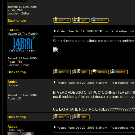
Joined: 12 Dec 2005
Posts: 264
Location: ZeNa
Back to top
LABiRi
Posted: Tue Dec 19, 2006 10:32 pm
Post subject: (No
Master Of The Rebirth
Sono riuscito a resuscitarlo ma ancora ho problemi
_________________
Joined: 22 Nov 2005
Posts: 786
Location: Roma
Back to top
Andre
Posted: Wed Dec 20, 2006 7:46 pm
Post subject: (No 
Disciple
E' VERO ADESSO CI SI PUO' CONNETTERE!!!!!!!!!!!
Joined: 06 Dec 2006
ma il problema è ke nn si riesce a creare un nuovo
Posts: 15
CE LA FARA' IL NOSTRO EROE?????????????
Back to top
Asssa
Posted: Wed Dec 20, 2006 8:36 pm
Post subject: (No 
Hell's Slayer