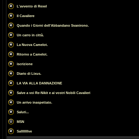
L'avvento di Rexel
Il Cavaliere
Quando i Giorni dell'Abbandano Svanirono.
Un carro in città.
La Nuova Camelot.
Ritorno a Camelot.
iscrizione
Diario di Lixus.
LA VIA ALLA DANNAZIONE
Salve a voi Re-Nikit e ai vostri Nobili Cavalieri
Un arrivo inaspettato.
Saluti...
MSN
Sallllllllve