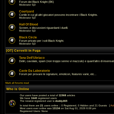
Forum dei Black Knight (BK)
Moderator
Sj3
Courtyard
Cortile in cui gli altri giocatori possono incontrare i Black Knights.
Moderator
Sj3
Hall Of Blood
Screen, e discussioni riguardanti i duelli.
Moderator
Sj3
Black Circle
Forum privato per i soli Black Knight.
Moderator
Sj3
[OT] Cervelli In Fuga
Tana Dell'Ubriaco
Deliri, cavolate, spam (non troppo senno vi mazzulo) e quant'altro di insens
Cavie Da Laboratorio
Forum per provare le signature, emoticon, features varie, etc...
Mark all forums read
Who is Online
Our users have posted a total of
11568
articles
We have
1640
registered users
The newest registered user is
doddy465
In total there are
21
users online :: 0 Registered, 0 Hidden and 21 Guests [
Adm
Most users ever online was
13134
on Sat Aug 01, 2026 6:06 pm
Registered Users: None