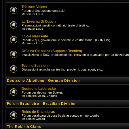
Tristram Voices
Forum di discussione generale.
Moderator
Lixus
La Taverna Di Ogden
Presentazioni, saluti, contatti, richieste di testing.
Moderator
Lixus
Il Sole Nascente
Recatevi qui, giovani eroi, e narrate le vostre storie.. (GDR ON)
Moderator
Lixus
Officina Diabolica (Supporto Tecnico)
Installazione di ReX, problemi tecnici, istruzioni e quant'altro per far funzionare 
Testing Session
Discussioni tecniche sul testing, problemi, bug report, etc..
Deutsche Abteilung - German Division
Deutsche Laberecke
Forum der deutschen Spieler.
Moderators
Moon
,
Endurio
Fórum Brasileiro - Brazilian Division
Reino de Khanduras
Fórum geral para discussão de assuntos em português.
Moderator
wicked
The Rebirth Clans