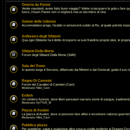
Osteria da Pastor
Venite viandanti, avete fatto buon viaggio? Volete sciacquarvi la gola o fare 
fuoco, il buon Pastor non vi negherà mai un bicchiere di vino.
Salone delle Udienze
Accomodatevi prego, l'araldo vi annuncerà subito al Re, al quale potrete espor
Anfiteatro degli Sfidanti
Qua ogni Sfidante ha il diritto di esporre ai suoi fratelli le proprie idee, le pro
Sfidanti Della Morte
Forum degli Sfidanti Della Morte (SdM)
Sala del Trono
In questo luogo il Sovrano, affiancato dai Ministri e dai Generali, guida il suo 
Regno Di Camelot
Forum dei Cavalieri di Camelot (Cam)
Moderator
Nikit_Cam
Evilish
Un cimitero funesto, dove liberi pensatori narrano storie di sangue, tradimenti,
Moderator
DoTToR_M
Piazza di Avalon
La piazza di Avalon, dove si possono fare affari e incontrare valorosi guerrie
Moderator
Nikit_Cam
Pubblica piazza
Per suppliche, saluti e qualunque altra cosa tu voglia proferire ai Dragoni Osc