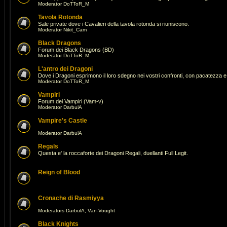
Moderator
DoTToR_M
Tavola Rotonda
Sale private dove i Cavalieri della tavola rotonda si riuniscono.
Moderator
Nikit_Cam
Black Dragons
Forum dei Black Dragons (BD)
Moderator
DoTToR_M
L'antro dei Dragoni
Dove i Dragoni esprimono il loro sdegno nei vostri confronti, con pacatezza e 
Moderator
DoTToR_M
Vampiri
Forum dei Vampiri (Vam-v)
Moderator
DarbulA
Vampire's Castle
Moderator
DarbulA
Regals
Questa e' la roccaforte dei Dragoni Regali, duellanti Full Legit.
Reign of Blood
Cronache di Rasmiyya
Moderators
DarbulA
,
Van-Vought
Black Knights