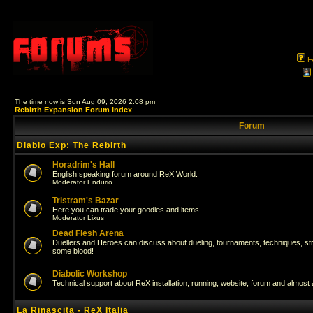
F
The time now is Sun Aug 09, 2026 2:08 pm
Rebirth Expansion Forum Index
Forum
Diablo Exp: The Rebirth
Horadrim's Hall
English speaking forum around ReX World.
Moderator
Endurio
Tristram's Bazar
Here you can trade your goodies and items.
Moderator
Lixus
Dead Flesh Arena
Duellers and Heroes can discuss about dueling, tournaments, techniques, str
some blood!
Diabolic Workshop
Technical support about ReX installation, running, website, forum and almost
La Rinascita - ReX Italia