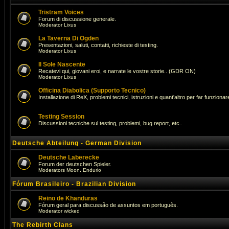
Tristram Voices
Forum di discussione generale.
Moderator
Lixus
La Taverna Di Ogden
Presentazioni, saluti, contatti, richieste di testing.
Moderator
Lixus
Il Sole Nascente
Recatevi qui, giovani eroi, e narrate le vostre storie.. (GDR ON)
Moderator
Lixus
Officina Diabolica (Supporto Tecnico)
Installazione di ReX, problemi tecnici, istruzioni e quant'altro per far funzionare 
Testing Session
Discussioni tecniche sul testing, problemi, bug report, etc..
Deutsche Abteilung - German Division
Deutsche Laberecke
Forum der deutschen Spieler.
Moderators
Moon
,
Endurio
Fórum Brasileiro - Brazilian Division
Reino de Khanduras
Fórum geral para discussão de assuntos em português.
Moderator
wicked
The Rebirth Clans