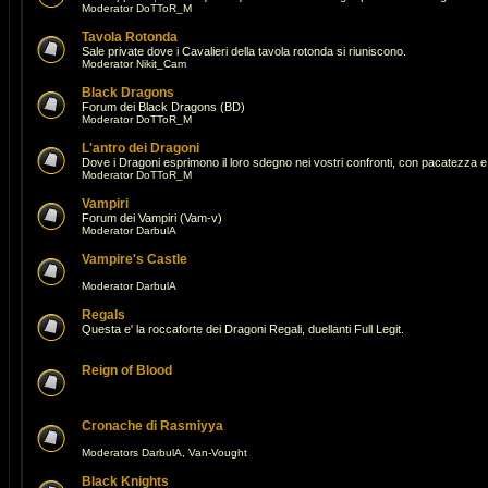
Moderator
DoTToR_M
Tavola Rotonda
Sale private dove i Cavalieri della tavola rotonda si riuniscono.
Moderator
Nikit_Cam
Black Dragons
Forum dei Black Dragons (BD)
Moderator
DoTToR_M
L'antro dei Dragoni
Dove i Dragoni esprimono il loro sdegno nei vostri confronti, con pacatezza e 
Moderator
DoTToR_M
Vampiri
Forum dei Vampiri (Vam-v)
Moderator
DarbulA
Vampire's Castle
Moderator
DarbulA
Regals
Questa e' la roccaforte dei Dragoni Regali, duellanti Full Legit.
Reign of Blood
Cronache di Rasmiyya
Moderators
DarbulA
,
Van-Vought
Black Knights