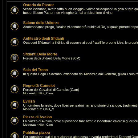
Osteria da Pastor
Venite viandanti, avete fatto buon viaggio? Volete sciacquarvi la gola o fare 
fuoco, il buon Pastor non vi negherà mai un bicchiere di vino.
Salone delle Udienze
Accomodatevi prego, l'araldo vi annuncerà subito al Re, al quale potrete espor
Anfiteatro degli Sfidanti
Qua ogni Sfidante ha il diritto di esporre ai suoi fratelli le proprie idee, le pro
Sfidanti Della Morte
Forum degli Sfidanti Della Morte (SdM)
Sala del Trono
In questo luogo il Sovrano, affiancato dai Ministri e dai Generali, guida il suo 
Regno Di Camelot
Forum dei Cavalieri di Camelot (Cam)
Moderator
Nikit_Cam
Evilish
Un cimitero funesto, dove liberi pensatori narrano storie di sangue, tradimenti,
Moderator
DoTToR_M
Piazza di Avalon
La piazza di Avalon, dove si possono fare affari e incontrare valorosi guerrie
Moderator
Nikit_Cam
Pubblica piazza
Per suppliche, saluti e qualunque altra cosa tu voglia proferire ai Dragoni Osc