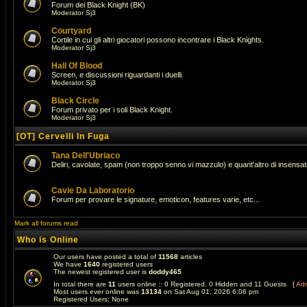
Forum dei Black Knight (BK)
Moderator
Sj3
Courtyard
Cortile in cui gli altri giocatori possono incontrare i Black Knights.
Moderator
Sj3
Hall Of Blood
Screen, e discussioni riguardanti i duelli.
Moderator
Sj3
Black Circle
Forum privato per i soli Black Knight.
Moderator
Sj3
[OT] Cervelli In Fuga
Tana Dell'Ubriaco
Deliri, cavolate, spam (non troppo senno vi mazzulo) e quant'altro di insens
Cavie Da Laboratorio
Forum per provare le signature, emoticon, features varie, etc...
Mark all forums read
Who is Online
Our users have posted a total of
11568
articles
We have
1640
registered users
The newest registered user is
doddy465
In total there are
11
users online :: 0 Registered, 0 Hidden and 11 Guests [
Adm
Most users ever online was
13134
on Sat Aug 01, 2026 6:06 pm
Registered Users: None