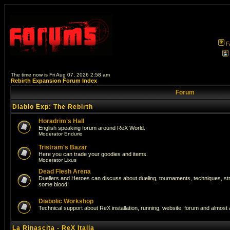
F
The time now is Fri Aug 07, 2026 2:58 am
Rebirth Expansion Forum Index
Forum
Diablo Exp: The Rebirth
Horadrim's Hall
English speaking forum around ReX World.
Moderator
Endurio
Tristram's Bazar
Here you can trade your goodies and items.
Moderator
Lixus
Dead Flesh Arena
Duellers and Heroes can discuss about dueling, tournaments, techniques, str
some blood!
Diabolic Workshop
Technical support about ReX installation, running, website, forum and almost
La Rinascita - ReX Italia