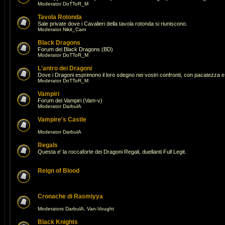
Moderator
DoTToR_M
Tavola Rotonda
Sale private dove i Cavalieri della tavola rotonda si riuniscono.
Moderator
Nikit_Cam
Black Dragons
Forum dei Black Dragons (BD)
Moderator
DoTToR_M
L'antro dei Dragoni
Dove i Dragoni esprimono il loro sdegno nei vostri confronti, con pacatezza e 
Moderator
DoTToR_M
Vampiri
Forum dei Vampiri (Vam-v)
Moderator
DarbulA
Vampire's Castle
Moderator
DarbulA
Regals
Questa e' la roccaforte dei Dragoni Regali, duellanti Full Legit.
Reign of Blood
Cronache di Rasmiyya
Moderators
DarbulA
,
Van-Vought
Black Knights