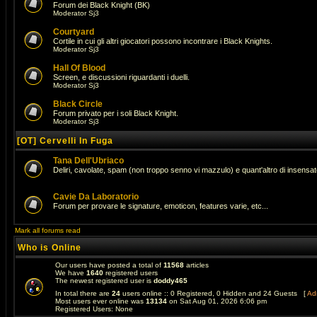
Forum dei Black Knight (BK)
Moderator
Sj3
Courtyard
Cortile in cui gli altri giocatori possono incontrare i Black Knights.
Moderator
Sj3
Hall Of Blood
Screen, e discussioni riguardanti i duelli.
Moderator
Sj3
Black Circle
Forum privato per i soli Black Knight.
Moderator
Sj3
[OT] Cervelli In Fuga
Tana Dell'Ubriaco
Deliri, cavolate, spam (non troppo senno vi mazzulo) e quant'altro di insens
Cavie Da Laboratorio
Forum per provare le signature, emoticon, features varie, etc...
Mark all forums read
Who is Online
Our users have posted a total of
11568
articles
We have
1640
registered users
The newest registered user is
doddy465
In total there are
24
users online :: 0 Registered, 0 Hidden and 24 Guests [
Adm
Most users ever online was
13134
on Sat Aug 01, 2026 6:06 pm
Registered Users: None