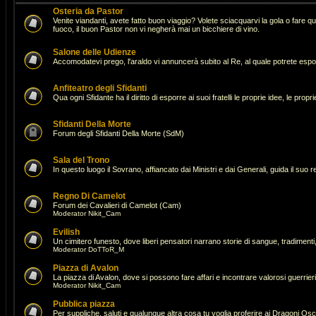
Osteria da Pastor
Venite viandanti, avete fatto buon viaggio? Volete sciacquarvi la gola o fare 
fuoco, il buon Pastor non vi negherà mai un bicchiere di vino.
Salone delle Udienze
Accomodatevi prego, l'araldo vi annuncerà subito al Re, al quale potrete espor
Anfiteatro degli Sfidanti
Qua ogni Sfidante ha il diritto di esporre ai suoi fratelli le proprie idee, le pro
Sfidanti Della Morte
Forum degli Sfidanti Della Morte (SdM)
Sala del Trono
In questo luogo il Sovrano, affiancato dai Ministri e dai Generali, guida il suo 
Regno Di Camelot
Forum dei Cavalieri di Camelot (Cam)
Moderator
Nikit_Cam
Evilish
Un cimitero funesto, dove liberi pensatori narrano storie di sangue, tradimenti,
Moderator
DoTToR_M
Piazza di Avalon
La piazza di Avalon, dove si possono fare affari e incontrare valorosi guerrie
Moderator
Nikit_Cam
Pubblica piazza
Per suppliche, saluti e qualunque altra cosa tu voglia proferire ai Dragoni Osc