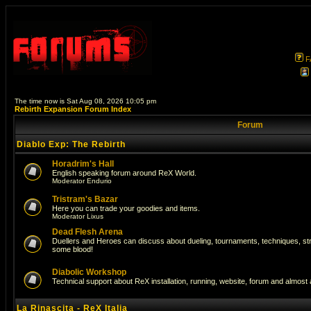
F
The time now is Sat Aug 08, 2026 10:05 pm
Rebirth Expansion Forum Index
Forum
Diablo Exp: The Rebirth
Horadrim's Hall
English speaking forum around ReX World.
Moderator
Endurio
Tristram's Bazar
Here you can trade your goodies and items.
Moderator
Lixus
Dead Flesh Arena
Duellers and Heroes can discuss about dueling, tournaments, techniques, str
some blood!
Diabolic Workshop
Technical support about ReX installation, running, website, forum and almost
La Rinascita - ReX Italia