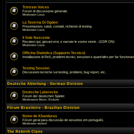
Tristram Voices
Forum di discussione generale.
Moderator
Lixus
La Taverna Di Ogden
Presentazioni, saluti, contatti, richieste di testing.
Moderator
Lixus
Il Sole Nascente
Recatevi qui, giovani eroi, e narrate le vostre storie.. (GDR ON)
Moderator
Lixus
Officina Diabolica (Supporto Tecnico)
Installazione di ReX, problemi tecnici, istruzioni e quant'altro per far funzionare 
Testing Session
Discussioni tecniche sul testing, problemi, bug report, etc..
Deutsche Abteilung - German Division
Deutsche Laberecke
Forum der deutschen Spieler.
Moderators
Moon
,
Endurio
Fórum Brasileiro - Brazilian Division
Reino de Khanduras
Fórum geral para discussão de assuntos em português.
Moderator
wicked
The Rebirth Clans