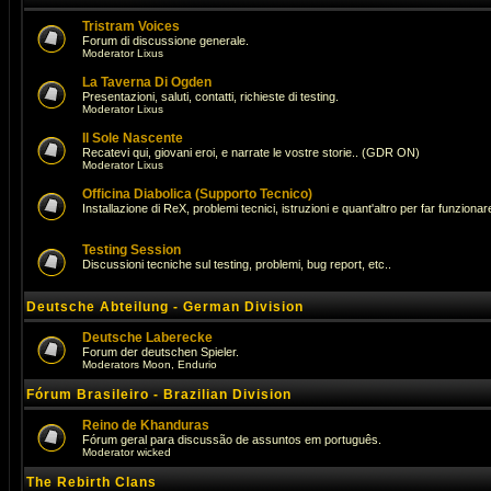
Tristram Voices
Forum di discussione generale.
Moderator
Lixus
La Taverna Di Ogden
Presentazioni, saluti, contatti, richieste di testing.
Moderator
Lixus
Il Sole Nascente
Recatevi qui, giovani eroi, e narrate le vostre storie.. (GDR ON)
Moderator
Lixus
Officina Diabolica (Supporto Tecnico)
Installazione di ReX, problemi tecnici, istruzioni e quant'altro per far funzionare 
Testing Session
Discussioni tecniche sul testing, problemi, bug report, etc..
Deutsche Abteilung - German Division
Deutsche Laberecke
Forum der deutschen Spieler.
Moderators
Moon
,
Endurio
Fórum Brasileiro - Brazilian Division
Reino de Khanduras
Fórum geral para discussão de assuntos em português.
Moderator
wicked
The Rebirth Clans