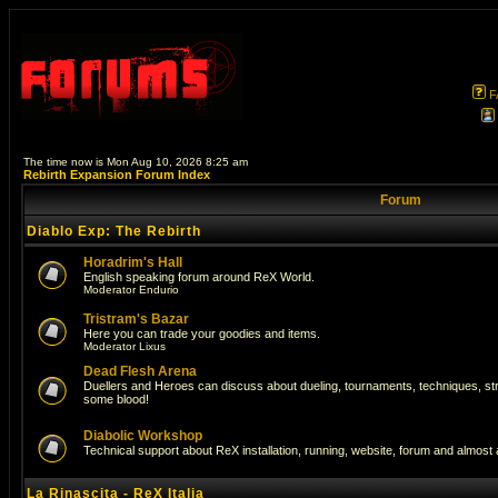
F
The time now is Mon Aug 10, 2026 8:25 am
Rebirth Expansion Forum Index
Forum
Diablo Exp: The Rebirth
Horadrim's Hall
English speaking forum around ReX World.
Moderator
Endurio
Tristram's Bazar
Here you can trade your goodies and items.
Moderator
Lixus
Dead Flesh Arena
Duellers and Heroes can discuss about dueling, tournaments, techniques, str
some blood!
Diabolic Workshop
Technical support about ReX installation, running, website, forum and almost
La Rinascita - ReX Italia