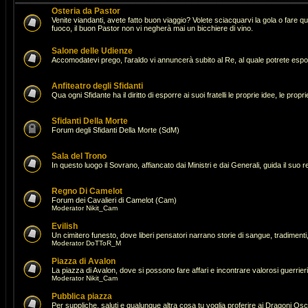
Osteria da Pastor
Venite viandanti, avete fatto buon viaggio? Volete sciacquarvi la gola o fare 
fuoco, il buon Pastor non vi negherà mai un bicchiere di vino.
Salone delle Udienze
Accomodatevi prego, l'araldo vi annuncerà subito al Re, al quale potrete espor
Anfiteatro degli Sfidanti
Qua ogni Sfidante ha il diritto di esporre ai suoi fratelli le proprie idee, le pro
Sfidanti Della Morte
Forum degli Sfidanti Della Morte (SdM)
Sala del Trono
In questo luogo il Sovrano, affiancato dai Ministri e dai Generali, guida il suo 
Regno Di Camelot
Forum dei Cavalieri di Camelot (Cam)
Moderator
Nikit_Cam
Evilish
Un cimitero funesto, dove liberi pensatori narrano storie di sangue, tradimenti,
Moderator
DoTToR_M
Piazza di Avalon
La piazza di Avalon, dove si possono fare affari e incontrare valorosi guerrie
Moderator
Nikit_Cam
Pubblica piazza
Per suppliche, saluti e qualunque altra cosa tu voglia proferire ai Dragoni Osc