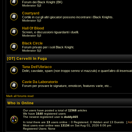
Forum dei Black Knight (BK)
Moderator
Sj3
Courtyard
Cortile in cui gli altri giocatori possono incontrare i Black Knights.
Moderator
Sj3
Hall Of Blood
Screen, e discussioni riguardanti i duelli.
Moderator
Sj3
Black Circle
Forum privato per i soli Black Knight.
Moderator
Sj3
[OT] Cervelli In Fuga
Tana Dell'Ubriaco
Deliri, cavolate, spam (non troppo senno vi mazzulo) e quant'altro di insens
Cavie Da Laboratorio
Forum per provare le signature, emoticon, features varie, etc...
Mark all forums read
Who is Online
Our users have posted a total of
11568
articles
We have
1640
registered users
The newest registered user is
doddy465
In total there are
13
users online :: 0 Registered, 0 Hidden and 13 Guests [
Adm
Most users ever online was
13134
on Sat Aug 01, 2026 6:06 pm
Registered Users: None