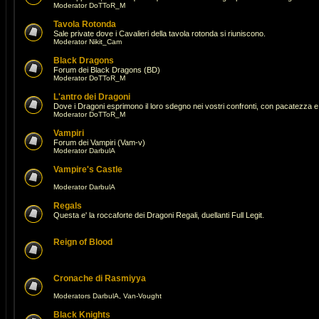
Moderator
DoTToR_M
Tavola Rotonda
Sale private dove i Cavalieri della tavola rotonda si riuniscono.
Moderator
Nikit_Cam
Black Dragons
Forum dei Black Dragons (BD)
Moderator
DoTToR_M
L'antro dei Dragoni
Dove i Dragoni esprimono il loro sdegno nei vostri confronti, con pacatezza e 
Moderator
DoTToR_M
Vampiri
Forum dei Vampiri (Vam-v)
Moderator
DarbulA
Vampire's Castle
Moderator
DarbulA
Regals
Questa e' la roccaforte dei Dragoni Regali, duellanti Full Legit.
Reign of Blood
Cronache di Rasmiyya
Moderators
DarbulA
,
Van-Vought
Black Knights