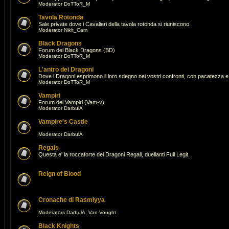
Moderator
DoTToR_M
Tavola Rotonda
Sale private dove i Cavalieri della tavola rotonda si riuniscono.
Moderator
Nikit_Cam
Black Dragons
Forum dei Black Dragons (BD)
Moderator
DoTToR_M
L'antro dei Dragoni
Dove i Dragoni esprimono il loro sdegno nei vostri confronti, con pacatezza e 
Moderator
DoTToR_M
Vampiri
Forum dei Vampiri (Vam-v)
Moderator
DarbulA
Vampire's Castle
Moderator
DarbulA
Regals
Questa e' la roccaforte dei Dragoni Regali, duellanti Full Legit.
Reign of Blood
Cronache di Rasmiyya
Moderators
DarbulA
,
Van-Vought
Black Knights