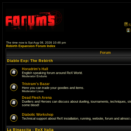
F
The time now is Sat Aug 08, 2026 10:46 pm
Rebirth Expansion Forum Index
Forum
Diablo Exp: The Rebirth
Horadrim's Hall
English speaking forum around ReX World.
Moderator
Endurio
Tristram's Bazar
Here you can trade your goodies and items.
Moderator
Lixus
Dead Flesh Arena
Duellers and Heroes can discuss about dueling, tournaments, techniques, str
some blood!
Diabolic Workshop
Technical support about ReX installation, running, website, forum and almost
La Rinascita - ReX Italia