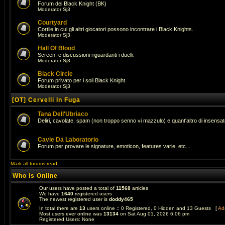
Forum dei Black Knight (BK)
Moderator
Sj3
Courtyard
Cortile in cui gli altri giocatori possono incontrare i Black Knights.
Moderator
Sj3
Hall Of Blood
Screen, e discussioni riguardanti i duelli.
Moderator
Sj3
Black Circle
Forum privato per i soli Black Knight.
Moderator
Sj3
[OT] Cervelli In Fuga
Tana Dell'Ubriaco
Deliri, cavolate, spam (non troppo senno vi mazzulo) e quant'altro di insens
Cavie Da Laboratorio
Forum per provare le signature, emoticon, features varie, etc...
Mark all forums read
Who is Online
Our users have posted a total of
11568
articles
We have
1640
registered users
The newest registered user is
doddy465
In total there are
13
users online :: 0 Registered, 0 Hidden and 13 Guests [
Adm
Most users ever online was
13134
on Sat Aug 01, 2026 6:06 pm
Registered Users: None