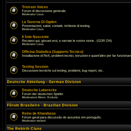
Tristram Voices
Forum di discussione generale.
Moderator
Lixus
La Taverna Di Ogden
Presentazioni, saluti, contatti, richieste di testing.
Moderator
Lixus
Il Sole Nascente
Recatevi qui, giovani eroi, e narrate le vostre storie.. (GDR ON)
Moderator
Lixus
Officina Diabolica (Supporto Tecnico)
Installazione di ReX, problemi tecnici, istruzioni e quant'altro per far funzionare 
Testing Session
Discussioni tecniche sul testing, problemi, bug report, etc..
Deutsche Abteilung - German Division
Deutsche Laberecke
Forum der deutschen Spieler.
Moderators
Moon
,
Endurio
Fórum Brasileiro - Brazilian Division
Reino de Khanduras
Fórum geral para discussão de assuntos em português.
Moderator
wicked
The Rebirth Clans