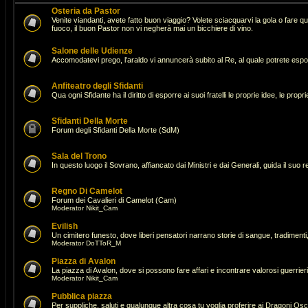
Osteria da Pastor
Venite viandanti, avete fatto buon viaggio? Volete sciacquarvi la gola o fare 
fuoco, il buon Pastor non vi negherà mai un bicchiere di vino.
Salone delle Udienze
Accomodatevi prego, l'araldo vi annuncerà subito al Re, al quale potrete espor
Anfiteatro degli Sfidanti
Qua ogni Sfidante ha il diritto di esporre ai suoi fratelli le proprie idee, le pro
Sfidanti Della Morte
Forum degli Sfidanti Della Morte (SdM)
Sala del Trono
In questo luogo il Sovrano, affiancato dai Ministri e dai Generali, guida il suo 
Regno Di Camelot
Forum dei Cavalieri di Camelot (Cam)
Moderator
Nikit_Cam
Evilish
Un cimitero funesto, dove liberi pensatori narrano storie di sangue, tradimenti,
Moderator
DoTToR_M
Piazza di Avalon
La piazza di Avalon, dove si possono fare affari e incontrare valorosi guerrie
Moderator
Nikit_Cam
Pubblica piazza
Per suppliche, saluti e qualunque altra cosa tu voglia proferire ai Dragoni Osc