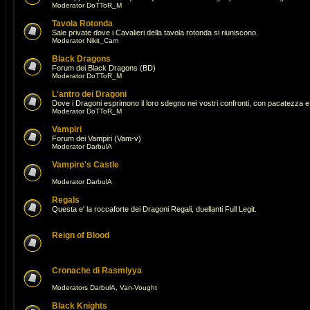
Moderator
DoTToR_M
Tavola Rotonda
Sale private dove i Cavalieri della tavola rotonda si riuniscono.
Moderator
Nikit_Cam
Black Dragons
Forum dei Black Dragons (BD)
Moderator
DoTToR_M
L'antro dei Dragoni
Dove i Dragoni esprimono il loro sdegno nei vostri confronti, con pacatezza e 
Moderator
DoTToR_M
Vampiri
Forum dei Vampiri (Vam-v)
Moderator
DarbulA
Vampire's Castle
Moderator
DarbulA
Regals
Questa e' la roccaforte dei Dragoni Regali, duellanti Full Legit.
Reign of Blood
Cronache di Rasmiyya
Moderators
DarbulA
,
Van-Vought
Black Knights