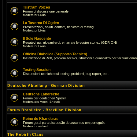
Tristram Voices
Forum di discussione generale.
Moderator
Lixus
La Taverna Di Ogden
Presentazioni, saluti, contatti, richieste di testing.
Moderator
Lixus
Il Sole Nascente
Recatevi qui, giovani eroi, e narrate le vostre storie.. (GDR ON)
Moderator
Lixus
Officina Diabolica (Supporto Tecnico)
Installazione di ReX, problemi tecnici, istruzioni e quant'altro per far funzionare 
Testing Session
Discussioni tecniche sul testing, problemi, bug report, etc..
Deutsche Abteilung - German Division
Deutsche Laberecke
Forum der deutschen Spieler.
Moderators
Moon
,
Endurio
Fórum Brasileiro - Brazilian Division
Reino de Khanduras
Fórum geral para discussão de assuntos em português.
Moderator
wicked
The Rebirth Clans