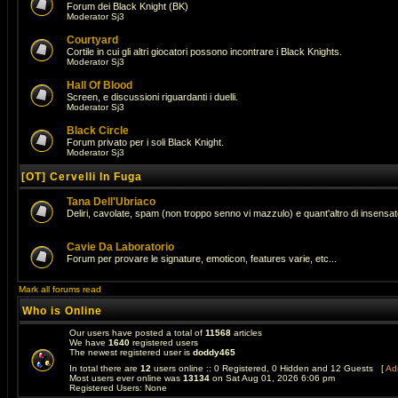
Forum dei Black Knight (BK)
Moderator
Sj3
Courtyard
Cortile in cui gli altri giocatori possono incontrare i Black Knights.
Moderator
Sj3
Hall Of Blood
Screen, e discussioni riguardanti i duelli.
Moderator
Sj3
Black Circle
Forum privato per i soli Black Knight.
Moderator
Sj3
[OT] Cervelli In Fuga
Tana Dell'Ubriaco
Deliri, cavolate, spam (non troppo senno vi mazzulo) e quant'altro di insens
Cavie Da Laboratorio
Forum per provare le signature, emoticon, features varie, etc...
Mark all forums read
Who is Online
Our users have posted a total of
11568
articles
We have
1640
registered users
The newest registered user is
doddy465
In total there are
12
users online :: 0 Registered, 0 Hidden and 12 Guests [
Adm
Most users ever online was
13134
on Sat Aug 01, 2026 6:06 pm
Registered Users: None