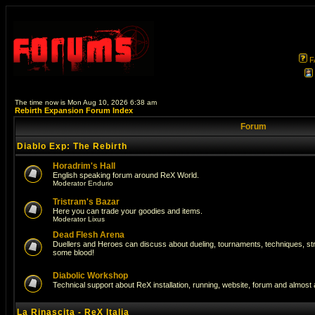
F
The time now is Mon Aug 10, 2026 6:38 am
Rebirth Expansion Forum Index
Forum
Diablo Exp: The Rebirth
Horadrim's Hall
English speaking forum around ReX World.
Moderator
Endurio
Tristram's Bazar
Here you can trade your goodies and items.
Moderator
Lixus
Dead Flesh Arena
Duellers and Heroes can discuss about dueling, tournaments, techniques, str
some blood!
Diabolic Workshop
Technical support about ReX installation, running, website, forum and almost
La Rinascita - ReX Italia