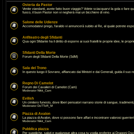
Osteria da Pastor
Venite viandanti, avete fatto buon viaggio? Volete sciacquarvi la gola o fare 
fuoco, il buon Pastor non vi negherà mai un bicchiere di vino.
Salone delle Udienze
Accomodatevi prego, l'araldo vi annuncerà subito al Re, al quale potrete espor
Anfiteatro degli Sfidanti
Qua ogni Sfidante ha il diritto di esporre ai suoi fratelli le proprie idee, le pro
Sfidanti Della Morte
Forum degli Sfidanti Della Morte (SdM)
Sala del Trono
In questo luogo il Sovrano, affiancato dai Ministri e dai Generali, guida il suo 
Regno Di Camelot
Forum dei Cavalieri di Camelot (Cam)
Moderator
Nikit_Cam
Evilish
Un cimitero funesto, dove liberi pensatori narrano storie di sangue, tradimenti,
Moderator
DoTToR_M
Piazza di Avalon
La piazza di Avalon, dove si possono fare affari e incontrare valorosi guerrie
Moderator
Nikit_Cam
Pubblica piazza
Per suppliche, saluti e qualunque altra cosa tu voglia proferire ai Dragoni Osc